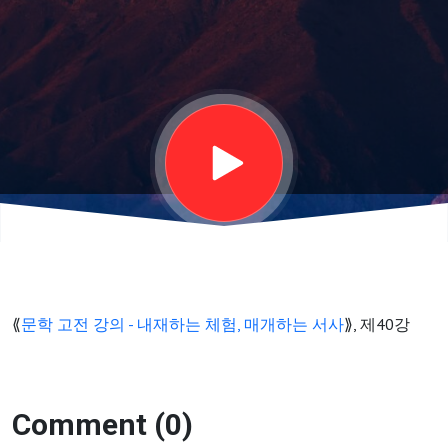
강
의
—
마
지
막
⟪
문학 고전 강의 - 내재하는 체험, 매개하는 서사
⟫, 제40강
시
Comment (0)