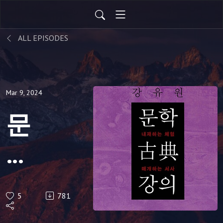
ALL EPISODES
Mar 9, 2024
문
학
고
5
781
전