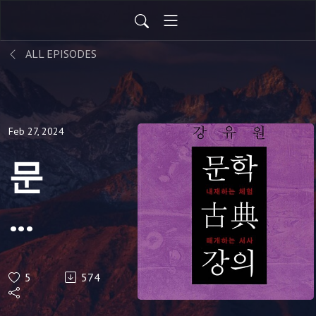
ALL EPISODES
Feb 27, 2024
문
학
고
5
574
전